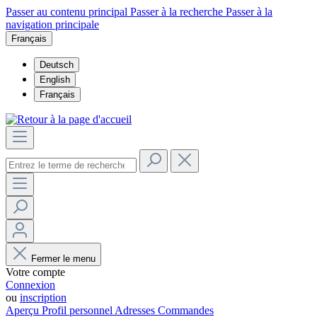
Passer au contenu principal
Passer à la recherche
Passer à la
navigation principale
Français
Deutsch
English
Français
Fermer le menu
Votre compte
Connexion
ou
inscription
Aperçu
Profil personnel
Adresses
Commandes