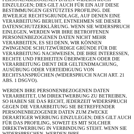
EINZULEGEN; DIES GILT AUCH FÜR EIN AUF DIESE
BESTIMMUNGEN GESTÜTZTES PROFILING. DIE
JEWEILIGE RECHTSGRUNDLAGE, AUF DENEN EINE
VERARBEITUNG BERUHT, ENTNEHMEN SIE DIESER
DATENSCHUTZERKLÄRUNG. WENN SIE WIDERSPRUCH
EINLEGEN, WERDEN WIR IHRE BETROFFENEN
PERSONENBEZOGENEN DATEN NICHT MEHR
VERARBEITEN, ES SEI DENN, WIR KÖNNEN
ZWINGENDE SCHUTZWÜRDIGE GRÜNDE FÜR DIE
VERARBEITUNG NACHWEISEN, DIE IHRE INTERESSEN,
RECHTE UND FREIHEITEN ÜBERWIEGEN ODER DIE
VERARBEITUNG DIENT DER GELTENDMACHUNG,
AUSÜBUNG ODER VERTEIDIGUNG VON
RECHTSANSPRÜCHEN (WIDERSPRUCH NACH ART. 21
ABS. 1 DSGVO).
WERDEN IHRE PERSONENBEZOGENEN DATEN
VERARBEITET, UM DIREKTWERBUNG ZU BETREIBEN,
SO HABEN SIE DAS RECHT, JEDERZEIT WIDERSPRUCH
GEGEN DIE VERARBEITUNG SIE BETREFFENDER
PERSONENBEZOGENER DATEN ZUM ZWECKE
DERARTIGER WERBUNG EINZULEGEN; DIES GILT AUCH
FÜR DAS PROFILING, SOWEIT ES MIT SOLCHER
DIREKTWERBUNG IN VERBINDUNG STEHT. WENN SIE
WIDERSPRECHEN, WERDEN IHRE